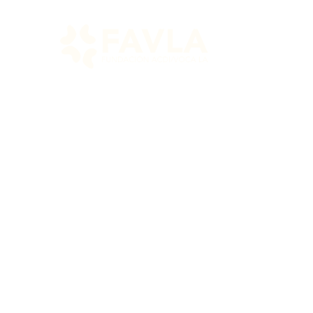
Cantora trad
arrullos – S
Voces,