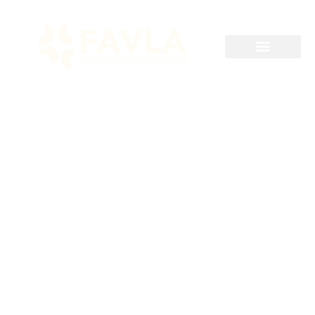
Hasta 2024-11-30
Consultor(a) en
Proyectos
comunitarios de
fomento a la Pesca
Artesanal