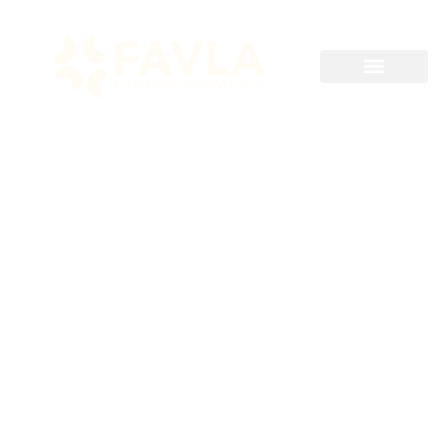
Hasta 2024-01-14
Consultor(a)
profesional
psicosocial