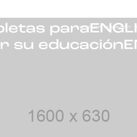
E
WHO WE ARE
FOCUS
PROJECTS
CALLS
OF IN
bletas paraENGL
LEARNING COMMUNITY
r su educación