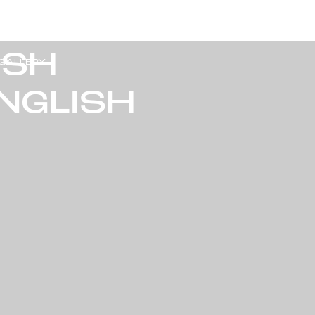
TEREST
EN
LEARN MORE ABOUT DECIDOSER
ISH
GALLERY
ENGLISH