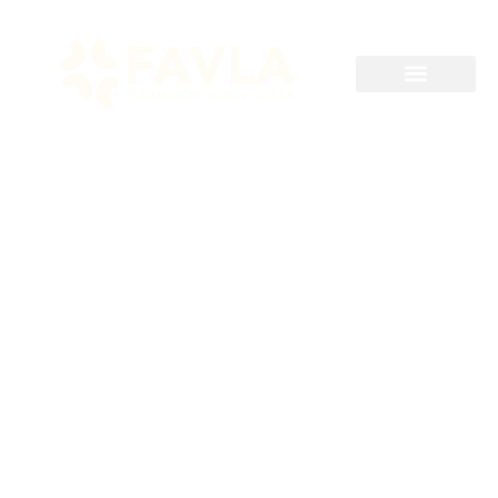
Hasta 2025-01-13
Gestor social
comunitario UPZ 86 –
Escuela de
Gastronomía
Ancestral Afrikanse
Gourmet.