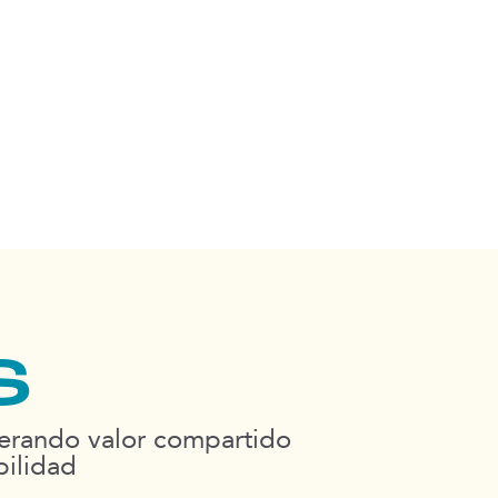
ormamos
para la inclusión efectiva, a
de valor social y ambiental que
sarrollo Sostenible.
s
nerando valor compartido
bilidad