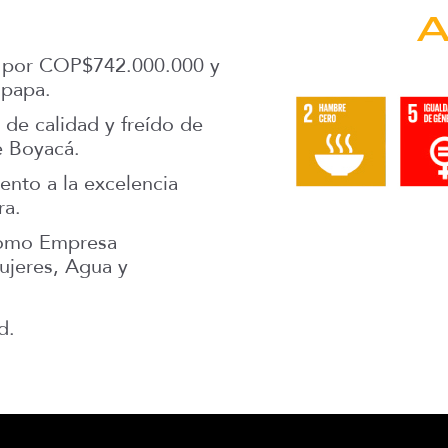
A
s por COP$742.000.000 y
 papa.
 de calidad y freído de
e Boyacá.
to a la excelencia
ra.
como Empresa
ujeres, Agua y
d.