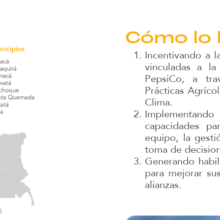
Cómo lo 
Incentivando a l
vinculadas a l
PepsiCo, a tra
Prácticas Agríco
Clima.
Implementando D
capacidades pa
equipo, la gesti
toma de decision
Generando habili
para mejorar sus
alianzas.