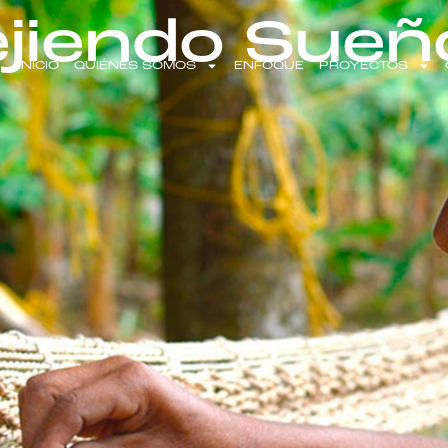
ejiendo Sueñ
INICIO
QUIÉNES SOMOS
ENFOQUE
PROYECTOS